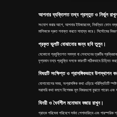
আপনার ব্যক্তিগত তথ্য প্রস্তুত ও নির্ভুল রাখ
সংযোগ করার আগে, আপনার ইউজারনেম, নিবন্ধিত ফোন নম্বর এব
মালিককে দ্রুত শনাক্ত করতে সাহায্য করে। সিস্টেমের বিবরণ 
প্রকৃত ভুলটি বোঝানোর জন্য ছবি তুলুন।
যেকোনো প্রযুক্তিগত সমস্যা বা লেনদেনের ত্রুটির প্রক্রিয়াকর
দৃশ্যমান তথ্য প্রযুক্তি দলকে কারণটি সঠিকভাবে চিহ্নিত করত
বিষয়টি সংক্ষিপ্ত ও প্রাসঙ্গিকভাবে উপস্থাপন 
যোগাযোগের সময়, অপ্রাসঙ্গিক কথা এড়িয়ে পরিস্থিতিটি স্প
সরাসরি কথা বললে বিশেষজ্ঞ মূল বিষয়গুলো বুঝতে পারেন এবং 
বিনয়ী ও ধৈর্যশীল মনোভাব বজায় রাখুন।
গ্রাহক পরিষেবা পরিবেশে সর্বদা পেশাদারিত্ব এবং পারস্পরিক 