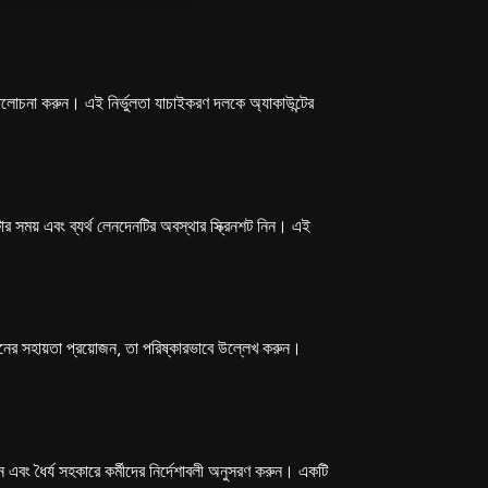
ালোচনা করুন। এই নির্ভুলতা যাচাইকরণ দলকে অ্যাকাউন্টের
ঘটার সময় এবং ব্যর্থ লেনদেনটির অবস্থার স্ক্রিনশট নিন। এই
ধরনের সহায়তা প্রয়োজন, তা পরিষ্কারভাবে উল্লেখ করুন।
ন এবং ধৈর্য সহকারে কর্মীদের নির্দেশাবলী অনুসরণ করুন। একটি