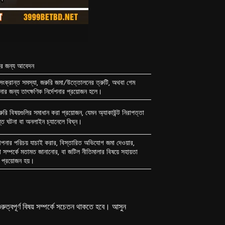
ার জন্য আবেদন
ংক্রান্ত সমস্যা, জরুরি জমা/উত্তোলনের ত্রুটি, অথবা গেম
নার জন্য তাৎক্ষণিক নির্দেশনার প্রয়োজন হলে।
ুরি বিষয়গুলির সমাধান করা প্রয়োজন, যেমন অ্যাকাউন্ট নিরাপত্তা
ন্ত ঘটনা বা অনলাইন চ্যানেলে বিঘ্ন।
নার পরিচয় যাচাই করার, বিস্তারিত অভিযোগ জমা দেওয়ার,
া সম্পর্কে মতামত জানানোর, বা জটিল নীতিমালার বিষয়ে সহায়তা
র প্রয়োজন হয়।
রুত্বপূর্ণ বিষয় সম্পর্কে সচেতন থাকতে হবে। আসুন