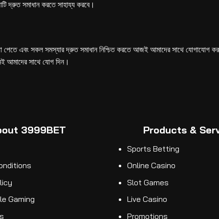
াটি দ্রুত সমাধান করতে সাহায্য করবে।
়তা পেতে এবং সকল সমস্যার দ্রুত সমাধান নিশ্চিত করতে আজই আমাদের সাথে যোগাযোগ 
নই আমাদের সাথে যোগ দিন।
bout 3999BET
Products & Ser
Sports Betting
onditions
Online Casino
licy
Slot Games
le Gaming
Live Casino
s
Promotions