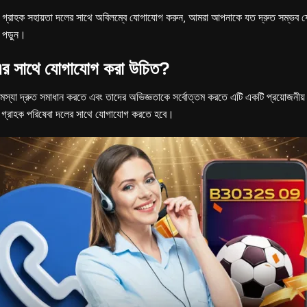
 গ্রাহক সহায়তা দলের সাথে অবিলম্বে যোগাযোগ করুন, আমরা আপনাকে যত দ্রুত সম্ভ
 পড়ুন।
 সাথে যোগাযোগ করা উচিত?
দ্রুত সমাধান করতে এবং তাদের অভিজ্ঞতাকে সর্বোত্তম করতে এটি একটি প্রয়োজনীয় পদক্
ে গ্রাহক পরিষেবা দলের সাথে যোগাযোগ করতে হবে।