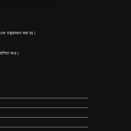
 এবং তত্ত্বাবধান করা হয়।
হযোগিতা করে।