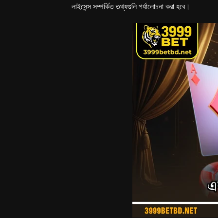
লাইসেন্স সম্পর্কিত তথ্যগুলি পর্যালোচনা করা হবে।