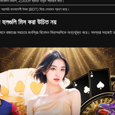
বিনোদন বিভাগ, 2,000টি ক্রীড়া ইভেন্ট সরবরাহ করে।
াই সরাসরি বাংলাদেশী টাকা (BDT) দিয়ে লেনদেন গ্রহণ করে।
হলগুলি মিস করা উচিত নয়
্তমানে বাজারের সবচেয়ে জনপ্রিয় বিনোদন বিভাগগুলিকে অন্তর্ভুক্ত করে। সদস্যরা সহজেই ত