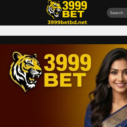
Skip
to
content