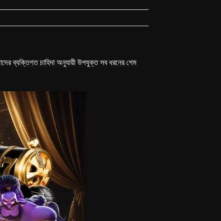
াদের ব্যক্তিগত চাহিদা অনুযায়ী উপযুক্ত সব ধরনের গেম