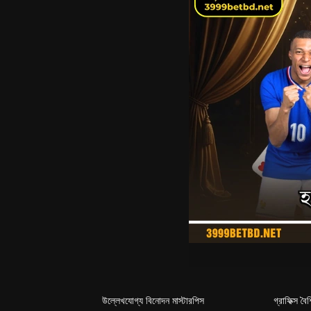
উল্লেখযোগ্য বিনোদন মাস্টারপিস
গ্রাফিক্স বৈ